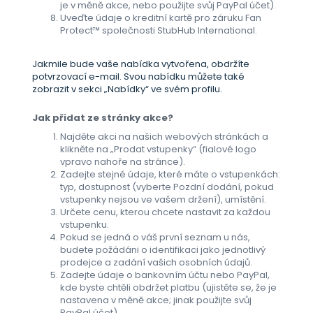
je v měně akce, nebo použijte svůj PayPal účet).
Uveďte údaje o kreditní kartě pro záruku Fan
Protect™ společnosti StubHub International.
Jakmile bude vaše nabídka vytvořena, obdržíte
potvrzovací e-mail. Svou nabídku můžete také
zobrazit v sekci „Nabídky“ ve svém profilu.
Jak přidat ze stránky akce?
Najděte akci na našich webových stránkách a
klikněte na „Prodat vstupenky“ (fialové logo
vpravo nahoře na stránce).
Zadejte stejné údaje, které máte o vstupenkách:
typ, dostupnost (vyberte Pozdní dodání, pokud
vstupenky nejsou ve vašem držení), umístění.
Určete cenu, kterou chcete nastavit za každou
vstupenku.
Pokud se jedná o váš první seznam u nás,
budete požádáni o identifikaci jako jednotlivý
prodejce a zadání vašich osobních údajů.
Zadejte údaje o bankovním účtu nebo PayPal,
kde byste chtěli obdržet platbu (ujistěte se, že je
nastavena v měně akce; jinak použijte svůj
PayPal účet).