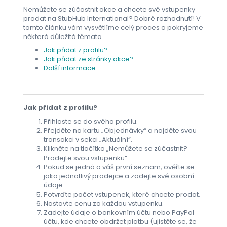
Nemůžete se zúčastnit akce a chcete své vstupenky
prodat na StubHub International? Dobré rozhodnutí! V
tomto článku vám vysvětlíme celý proces a pokryjeme
některá důležitá témata.
Jak přidat z profilu?
Jak přidat ze stránky akce?
Další informace
Jak přidat z profilu?
Přihlaste se do svého profilu.
Přejděte na kartu „Objednávky“ a najděte svou
transakci v sekci „Aktuální“.
Klikněte na tlačítko „Nemůžete se zúčastnit?
Prodejte svou vstupenku“.
Pokud se jedná o váš první seznam, ověřte se
jako jednotlivý prodejce a zadejte své osobní
údaje.
Potvrďte počet vstupenek, které chcete prodat.
Nastavte cenu za každou vstupenku.
Zadejte údaje o bankovním účtu nebo PayPal
účtu, kde chcete obdržet platbu (ujistěte se, že