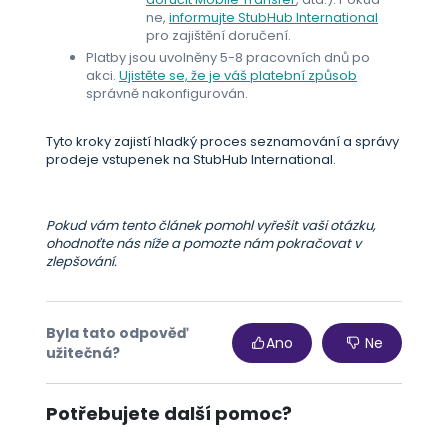
ne,
informujte StubHub International
pro zajištění doručení.
Platby jsou uvolněny 5-8 pracovních dnů po
akci.
Ujistěte se, že je váš platební způsob
správně nakonfigurován.
Tyto kroky zajistí hladký proces seznamování a správy
prodeje vstupenek na StubHub International.
Pokud vám tento článek pomohl vyřešit vaši otázku,
ohodnoťte nás níže a pomozte nám pokračovat v
zlepšování.
Byla tato odpověď
Ano
Ne
užitečná?
Potřebujete další pomoc?