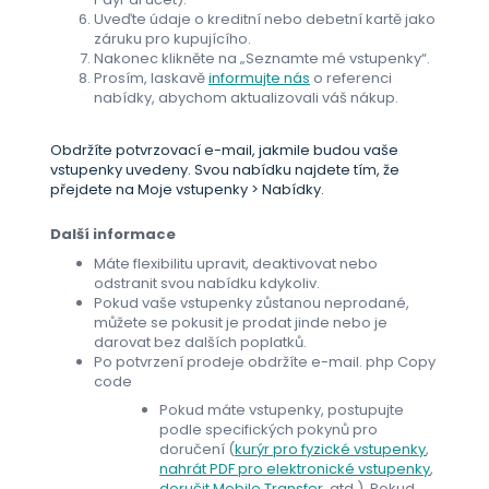
Uveďte údaje o kreditní nebo debetní kartě jako
záruku pro kupujícího.
Nakonec klikněte na „Seznamte mé vstupenky“.
Prosím, laskavě
informujte nás
o referenci
nabídky, abychom aktualizovali váš nákup.
Obdržíte potvrzovací e-mail, jakmile budou vaše
vstupenky uvedeny. Svou nabídku najdete tím, že
přejdete na Moje vstupenky > Nabídky.
Další informace
Máte flexibilitu upravit, deaktivovat nebo
odstranit svou nabídku kdykoliv.
Pokud vaše vstupenky zůstanou neprodané,
můžete se pokusit je prodat jinde nebo je
darovat bez dalších poplatků.
Po potvrzení prodeje obdržíte e-mail. php Copy
code
Pokud máte vstupenky, postupujte
podle specifických pokynů pro
doručení (
kurýr pro fyzické vstupenky
,
nahrát PDF pro elektronické vstupenky
,
doručit Mobile Transfer
, atd.). Pokud