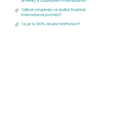
Ameriky a StubHubem International?
Odkud vstupenky ve službě StubHub
International pochází?
Co je to 100% záruka FanProtect?