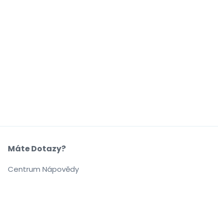
Máte Dotazy?
Centrum Nápovědy
Naše Společnost
O Nás