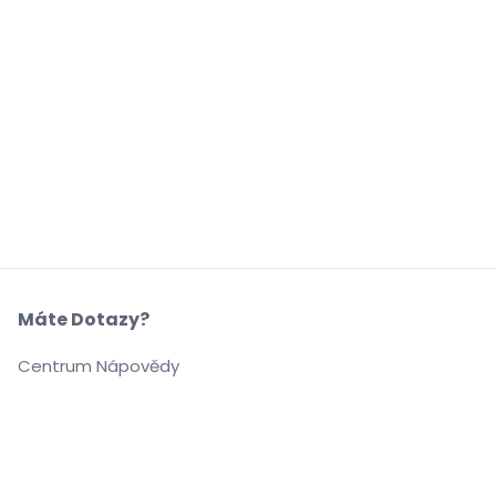
Máte Dotazy?
Centrum Nápovědy
Naše Společnost
O Nás