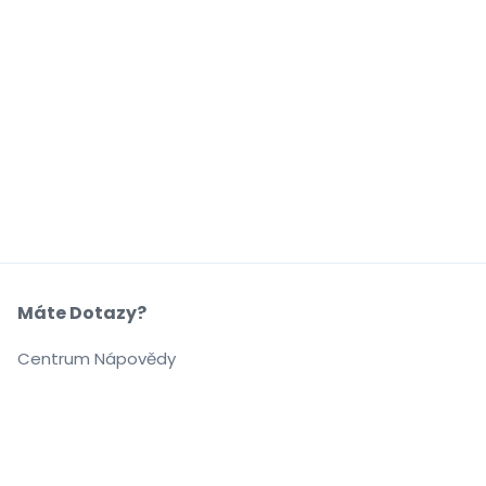
Máte Dotazy?
Centrum Nápovědy
Naše Společnost
O Nás