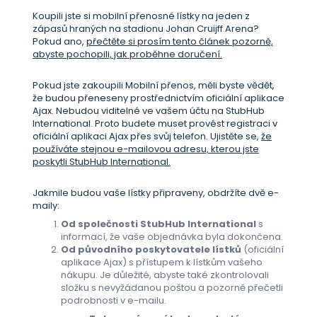
Koupili jste si mobilní přenosné lístky na jeden z
zápasů hraných na stadionu Johan Cruijff Arena?
Pokud ano,
přečtěte si prosím tento článek pozorně,
abyste pochopili, jak proběhne doručení.
Pokud jste zakoupili Mobilní přenos, měli byste vědět,
že budou přeneseny prostřednictvím oficiální aplikace
Ajax. Nebudou viditelné ve vašem účtu na StubHub
International. Proto budete muset provést registraci v
oficiální aplikaci Ajax přes svůj telefon. Ujistěte se,
že
používáte stejnou e-mailovou adresu, kterou jste
poskytli StubHub International.
Jakmile budou vaše lístky připraveny, obdržíte dvě e-
maily:
Od společnosti StubHub International
s
informací, že vaše objednávka byla dokončena.
Od původního poskytovatele lístků
(oficiální
aplikace Ajax) s přístupem k lístkům vašeho
nákupu. Je důležité, abyste také zkontrolovali
složku s nevyžádanou poštou a pozorně přečetli
podrobnosti v e-mailu.