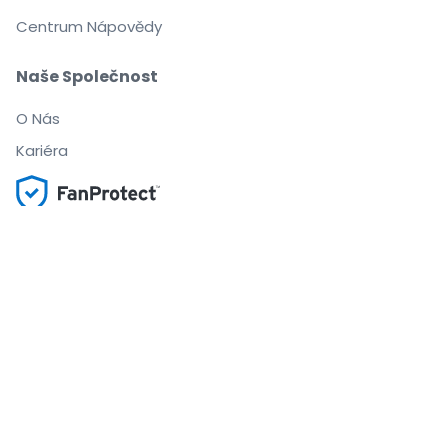
Centrum Nápovědy
Naše Společnost
O Nás
Kariéra
Nakupujte a prodávejte bez obav
Zákaznický servis až do začátku akce
Každou objednávku chrání 100% záruka
.
.