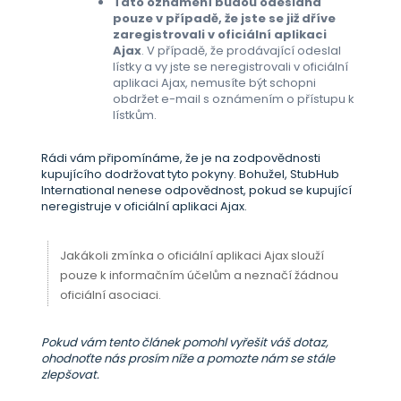
Tato oznámení budou odeslána
pouze v případě, že jste se již dříve
zaregistrovali v oficiální aplikaci
Ajax
. V případě, že prodávající odeslal
lístky a vy jste se neregistrovali v oficiální
aplikaci Ajax, nemusíte být schopni
obdržet e-mail s oznámením o přístupu k
lístkům.
Rádi vám připomínáme, že je na zodpovědnosti
kupujícího dodržovat tyto pokyny. Bohužel, StubHub
International nenese odpovědnost, pokud se kupující
neregistruje v oficiální aplikaci Ajax.
Jakákoli zmínka o oficiální aplikaci Ajax slouží
pouze k informačním účelům a neznačí žádnou
oficiální asociaci.
Pokud vám tento článek pomohl vyřešit váš dotaz,
ohodnoťte nás prosím níže a pomozte nám se stále
zlepšovat.