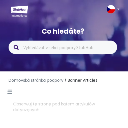
Co hledáte?
Domovská stránka podpory
/ Banner Articles
Obserwuj tę stronę pod kątem artykułów
dotyczących