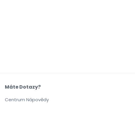
Máte Dotazy?
Centrum Nápovědy
Naše Společnost
O Nás