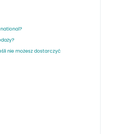
national?
edaży?
eśli nie możesz dostarczyć