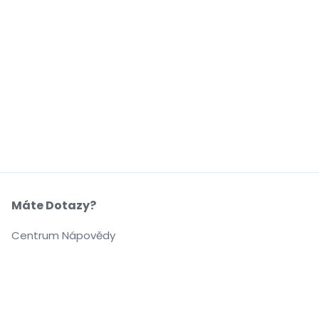
Máte Dotazy?
Centrum Nápovědy
Naše Společnost
O Nás