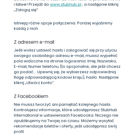
i łatwe! Przejdź do
www.stubhub.pl
, a następnie kliknij
„Zaloguj się”.
Istnieją różne opcje połączenia. Poniżej wyjaśnimy
każdą z nich.
Z adresem e-mail
Jeśli wolisz ustawić hasło i zalogować się przy użyciu
swojego osobistego adresu e-mail, musisz wypełnić
pola widoczne na stronie logowania: Imię, Nazwisko,
E-mail, Numer telefonu (to opcjonalne, ale jeśli chcesz
go podać... Upewnij się, że wybierzesz odpowiednią
flagę odpowiadającą kodowi kraju), hasło. Następnie
kliknij „Utwórz konto”.
Z Facebookiem
Nie musisz tworzyć ani pamiętać kolejnego hasła.
Kontrolujesz informacje, które udostępniasz StubHub
International w ustawieniach Facebooka. Niczego nie
opublikujemy na Twojej osi czasu. Możemy wysyłać
rekomendacje biletów i oferty, jeśli udostępnisz swój
profil.