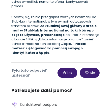
adres e-mail lub numer telefonu i kontynuować
proces.
Upewnij się, że nie przegapisz ważnych informacji od
StubHub International, w tym e-maili dotyczących
transferu biletów.
Zaktualizuj swój główny adres e-
mail w StubHub International na taki, którego
często używasz, przechodząc
do Profil > Informacje
o koncie > Kliknij „Edytuj informacje o koncie”, zmień
adres e-mail i na koniec kliknij „Zapisz”.
Nadal
możesz się logować za pomocą swojego
identyfikatora Apple
.
Byla tato odpověď
Tak
Nie
užitečná?
Potřebujete další pomoc?
Kontaktovat podporu