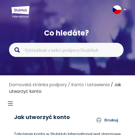
Co hledáte?
Domovská stránka podpory
/ Konto i Ustawienia
/ Jak
utworzyć konto
Jak utworzyć konto
Drukuj
Założenie konta w StubHub International jest darmowe