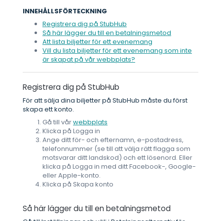
INNEHÅLLSFÖRTECKNING
Registrera dig på StubHub
Så här lägger du till en betalningsmetod
Att lista biljetter för ett evenemang
Vill du lista biljetter för ett evenemang som inte
är skapat på vår webbplats?
Registrera dig på StubHub
För att sälja dina biljetter på StubHub måste du först
skapa ett konto.
Gå till vår
webbplats
Klicka på Logga in
Ange ditt för- och efternamn, e-postadress,
telefonnummer (se till att välja rätt flagga som
motsvarar ditt landskod) och ett lösenord. Eller
klicka på Logga in med ditt Facebook-, Google-
eller Apple-konto.
Klicka på Skapa konto
Så här lägger du till en betalningsmetod