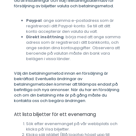
Gå till Inställningar och välj i Betalningsalternativ för
försäljning av biljetter valuta och betalningsmetod.
Paypal
: ange samma e-postadress som är
registrerad i ditt Paypal-konto. Se till att ditt
konto accepterar den valuta du valt.
Direkt insättning
: börja med att ange samma
adress som är registrerad i ditt bankkonto, och
ange sedan dina kontouppgifter. Observera att
beroende på valutan måste din bank vara
belägen i vissa länder.
Välj din betalningsmetod innan en försäljning är
bekräftad. Eventuella ändringar av
betalningsmetoden kommer att tillämpas endast på
befintliga och nya annonser. När du har en försäljning
och om din betalning inte är på gång måste du
kontakta oss och begära ändringen.
Att lista biljetter för ett evenemang
Sök efter evenemanget på vår webbplats och
klicka på Visa biljetter.
Klicka sälj istället (Blå logotyp högst upp till