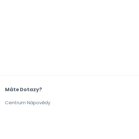
Máte Dotazy?
Centrum Nápovědy
Naše Společnost
O Nás