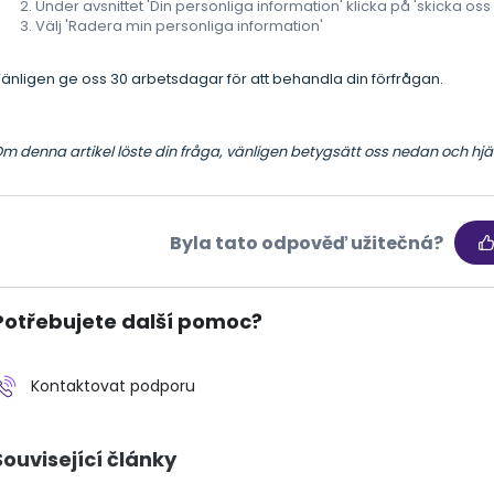
Under avsnittet 'Din personliga information' klicka på 'skicka oss
Välj 'Radera min personliga information'
änligen ge oss 30 arbetsdagar för att behandla din förfrågan.
m denna artikel löste din fråga, vänligen betygsätt oss nedan och hjälp
Byla tato odpověď užitečná?
Potřebujete další pomoc?
Kontaktovat podporu
Související články