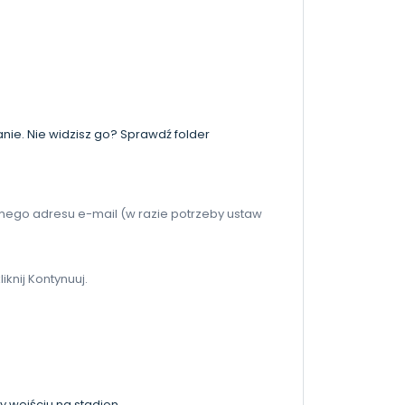
ie. Nie widzisz go? Sprawdź folder
 samego adresu e-mail (w razie potrzeby ustaw
iknij Kontynuuj.
zy wejściu na stadion.