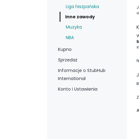
Liga hiszpańska
J
o
Inne zawody
Muzyka
W
NBA
b
s
Kupno
Sprzedaż
N
Informacje o StubHub
International
B
Konto i Ustawienia
Z
A