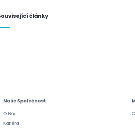
Související články
Naše Společnost
M
O Nás
C
Kariéra