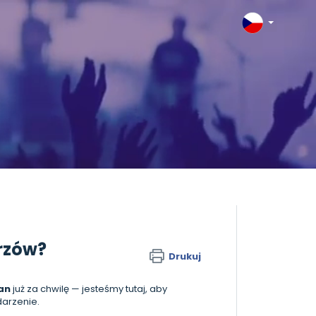
trzów?
Drukuj
lan
już za chwilę — jesteśmy tutaj, aby
darzenie.