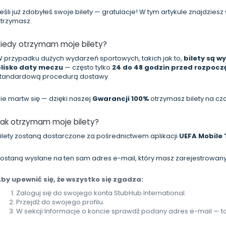
eśli już zdobyłeś swoje bilety — gratulacje! W tym artykule znajdzies
trzymasz.
Kiedy otrzymam moje bilety?
 przypadku dużych wydarzeń sportowych, takich jak to,
bilety są 
lisko daty meczu
— często tylko
24 do 48 godzin przed rozpoc
tandardową procedurą dostawy.
ie martw się — dzięki naszej
Gwarancji 100%
otrzymasz bilety na cz
Jak otrzymam moje bilety?
ilety zostaną dostarczone za pośrednictwem aplikacji
UEFA Mobile 
ostaną wysłane na ten sam adres e-mail, który masz zarejestrowany
by upewnić się, że wszystko się zgadza:
Zaloguj się do swojego konta StubHub International.
Przejdź do swojego profilu.
W sekcji Informacje o koncie sprawdź podany adres e-mail — t