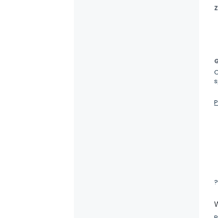
Z
G
s
P
?
P