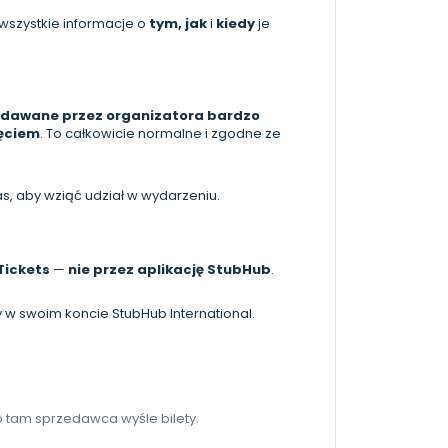
z wszystkie informacje o
tym, jak
i
kiedy
je
wydawane przez organizatora bardzo
zęciem
. To całkowicie normalne i zgodne ze
as, aby wziąć udział w wydarzeniu.
Tickets
—
nie przez aplikację StubHub
.
 w swoim koncie StubHub International.
o tam sprzedawca wyśle bilety.