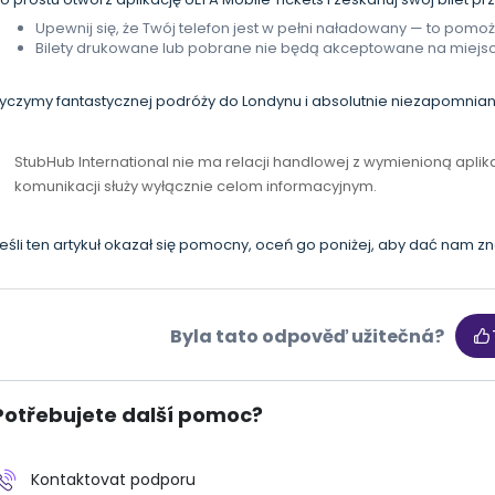
Upewnij się, że Twój telefon jest w pełni naładowany — to pomo
Bilety drukowane lub pobrane nie będą akceptowane na miejsc
yczymy fantastycznej podróży do Londynu i absolutnie niezapomnian
StubHub International nie ma relacji handlowej z wymienioną aplik
komunikacji służy wyłącznie celom informacyjnym.
eśli ten artykuł okazał się pomocny, oceń go poniżej, aby dać nam zn
Byla tato odpověď užitečná?
Potřebujete další pomoc?
Kontaktovat podporu