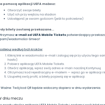
a pomocą aplikacji UEFA możesz:
Otworzyć swoje bilety
Użyć ich przy wejściu na stadion
Udostępnić je swoim gościom (jeśli to potrzebne)
dy bilety zostaną przekazane...
Otrzymasz
e-mail od UEFA Mobile Tickets
potwierdzający przekazan
pam/wiadomości-śmieci!
ostępuj według tych kroków
:
Kliknij link w wiadomości e-mail i zaloguj się przy użyciu tego
hasło).
Pobierz aplikację UEFA Mobile Tickets.
Otwórz aplikację, wpisz swój adres e-mail i naciśnij Kontynuuj.
Otrzymasz kod rejestracyjny e-mailem — wpisz go w aplikacji i kl
Uzupełnij swój profil, a bilety pojawią się w aplikacji.
 Ważne: Twój kod QR będzie widoczny dopiero w dniu wydarzenia.
W dniu meczu
o prostu otwórz aplikację UEFA Mobile Tickets i zeskanuj swój bilet pr