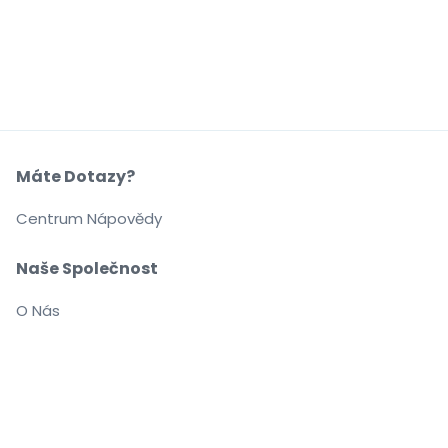
Máte Dotazy?
Centrum Nápovědy
Naše Společnost
O Nás
Kariéra
Nakupujte a prodávejte bez obav