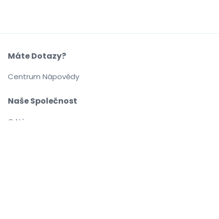
Máte Dotazy?
Centrum Nápovědy
Naše Společnost
O Nás
Kariéra
Nakupujte a prodávejte bez obav
Zákaznický servis až do začátku akce