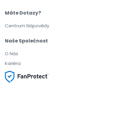
Máte Dotazy?
Centrum Nápovědy
Naše Společnost
O Nás
Kariéra
Nakupujte a prodávejte bez obav
Zákaznický servis až do začátku akce
Každou objednávku chrání 100% záruka