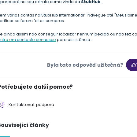
parecerá no seu extrato como vinda da
StubHub
.
em várias contas na StubHub International? Navegue até "Meus bilh
erificar se foram feitas compras.
e ainda assim não conseguir localizar nenhum pedido ou não fez co
ntre em contacto connosco
para assistência.
Byla tato odpověď užitečná?
Potřebujete další pomoc?
Kontaktovat podporu
Související články