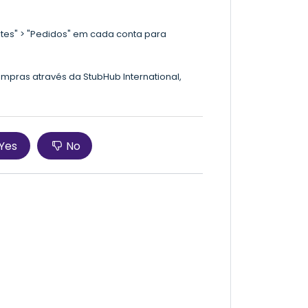
etes" > "Pedidos" em cada conta para
mpras através da StubHub International,
Yes
No