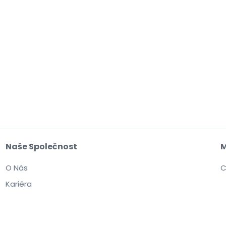
Naše Společnost
M
O Nás
C
Kariéra