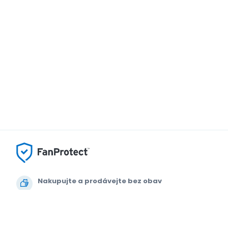
Nakupujte a prodávejte bez obav
Zákaznický servis až do začátku akce
Každou objednávku chrání 100% záruka