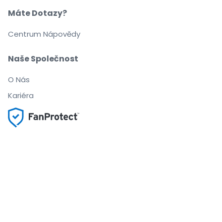
Máte Dotazy?
Centrum Nápovědy
Naše Společnost
O Nás
Kariéra
Nakupujte a prodávejte bez obav
Zákaznický servis až do začátku akce
Každou objednávku chrání 100% záruka