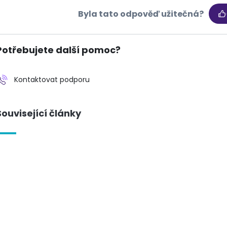
Byla tato odpověď užitečná?
Potřebujete další pomoc?
Kontaktovat podporu
Související články