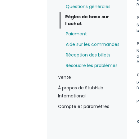
R
Questions générales
Règles de base sur
P
l'achat
S
b
Paiement
P
Aide sur les commandes
N
Réception des billets
d
é
Résoudre les problèmes
Q
Vente
L
À propos de StubHub
f
International
P
Compte et paramètres
S