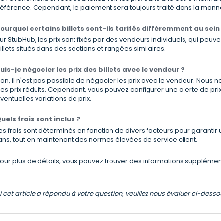
éférence. Cependant, le paiement sera toujours traité dans la monn
ourquoi certains billets sont-ils tarifés différemment au sei
ur StubHub, les prix sont fixés par des vendeurs individuels, qui peuv
illets situés dans des sections et rangées similaires.
uis-je négocier les prix des billets avec le vendeur ?
on, il n'est pas possible de négocier les prix avec le vendeur. Nou
es prix réduits. Cependant, vous pouvez configurer une alerte de prix
ventuelles variations de prix.
uels frais sont inclus ?
es frais sont déterminés en fonction de divers facteurs pour garanti
ans, tout en maintenant des normes élevées de service client.
our plus de détails, vous pouvez trouver des informations suppléme
i cet article a répondu à votre question, veuillez nous évaluer ci-dess