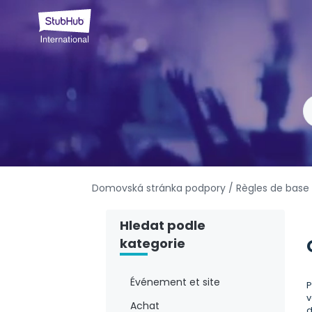
Domovská stránka podpory
/ Règles de base 
Hledat podle
kategorie
Événement et site
P
v
Achat
d