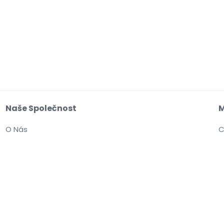
Naše Společnost
M
O Nás
C
Kariéra