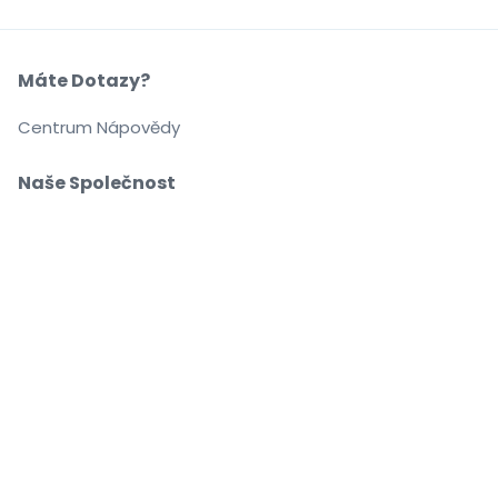
Máte Dotazy?
Centrum Nápovědy
Naše Společnost
O Nás
Kariéra
Nakupujte a prodávejte bez obav
Zákaznický servis až do začátku akce
Každou objednávku chrání 100% záruka