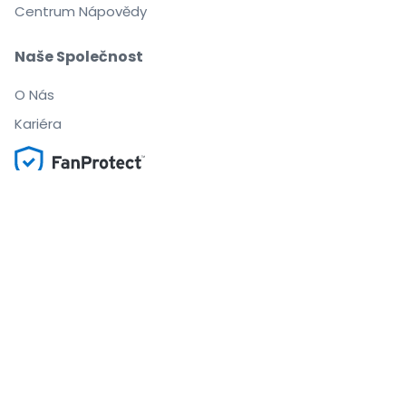
Centrum Nápovědy
Naše Společnost
O Nás
Kariéra
Nakupujte a prodávejte bez obav
Zákaznický servis až do začátku akce
Každou objednávku chrání 100% záruka
.
.