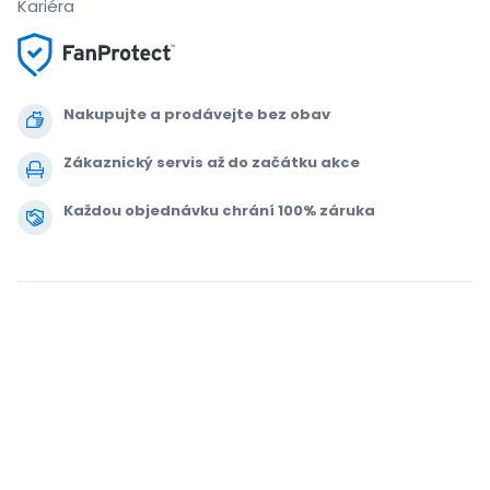
Kariéra
Nakupujte a prodávejte bez obav
Zákaznický servis až do začátku akce
Každou objednávku chrání 100% záruka
.
.
.
.
© 2000-2021 StubHub. Všechna práva vyhrazena. Používáním tohoto
webu vyjadřujete souhlas s našimi dokumenty
Pravidla pro uživatele,
zásady ochrany soukromí a oznámení o používání souborů cookie.
Vstupenky kupujete od třetí strany; StubHub není prodejcem vstupenek.
Ceny stanovují jednotliví prodejci a mohou se pohybovat nad nominální