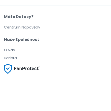
Máte Dotazy?
Centrum Nápovědy
Naše Společnost
O Nás
Kariéra
Nakupujte a prodávejte bez obav
Zákaznický servis až do začátku akce
Každou objednávku chrání 100% záruka