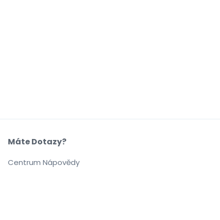
Máte Dotazy?
Centrum Nápovědy
Naše Společnost
O Nás