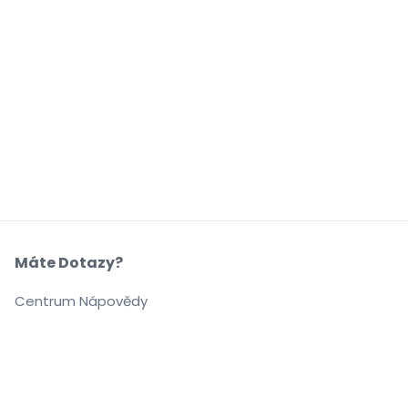
Máte Dotazy?
Centrum Nápovědy
Naše Společnost
O Nás