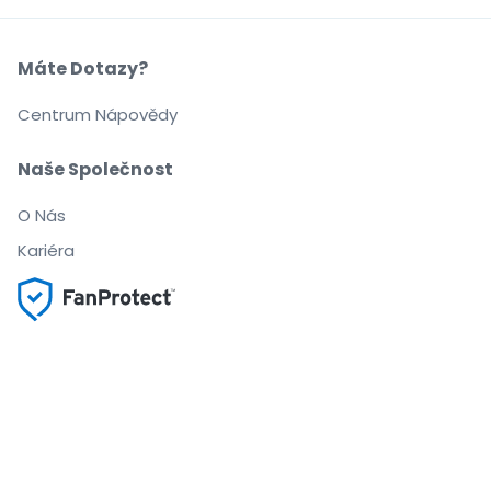
Máte Dotazy?
Centrum Nápovědy
Naše Společnost
O Nás
Kariéra
Nakupujte a prodávejte bez obav
Zákaznický servis až do začátku akce
Každou objednávku chrání 100% záruka